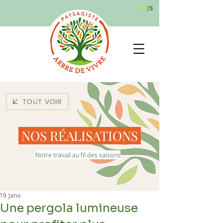
4.7
/5
TOUT VOIR
NOS RÉALISATIONS
Notre travail au fil des saisons
19 janv.
Une pergola lumineuse