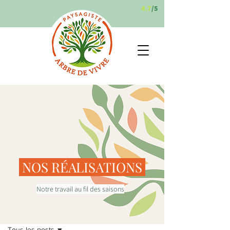
4.7
/5
NOS RÉALISATIONS
Notre travail au fil des saisons
Nos réalisations
Tous les posts